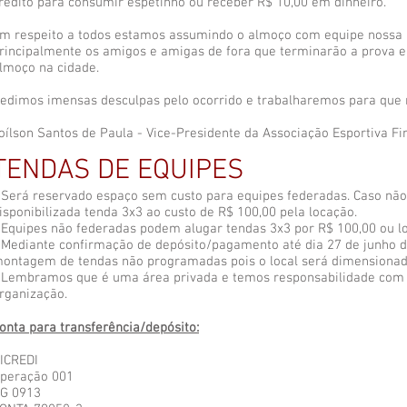
rédito para consumir espetinho ou receber R$ 10,00 em dinheiro.
m respeito a todos estamos assumindo o almoço com equipe nossa 
rincipalmente os amigos e amigas de fora que terminarão a prova e
lmoço na cidade.
edimos imensas desculpas pelo ocorrido e trabalharemos para que n
oílson Santos de Paula - Vice-Presidente da Associação Esportiva F
TENDAS DE EQUIPES
 Será reservado espaço sem custo para equipes federadas. Caso não
isponibilizada tenda 3x3 ao custo de R$ 100,00 pela locação.
 Equipes não federadas podem alugar tendas 3x3 por R$ 100,00 ou l
 Mediante confirmação de depósito/pagamento até dia 27 de junho d
ontagem de tendas não programadas pois o local será dimensionad
 Lembramos que é uma área privada e temos responsabilidade com o
rganização.
onta para transferência/depósito:
ICREDI
peração 001
G 0913