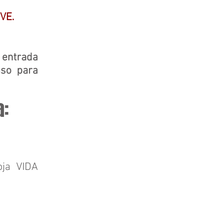
VE.
 entrada
sso para
a:
oja VIDA