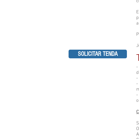
c
E
p
a
P
J
SOLICITAR TENDA
-
d
-
-
m
-
o
C
S
O
A