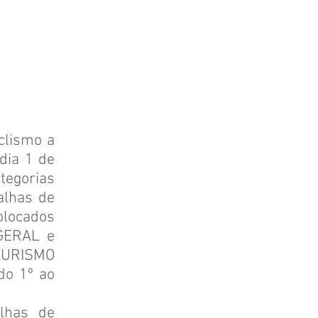
clismo a
dia 1 de
ategorias
alhas de
colocados
 GERAL e
 TURISMO
do 1º ao
lhas de