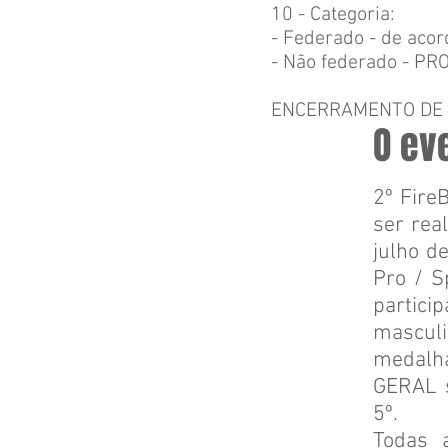
10 - Categoria:
- Federado - de acor
- Não federado - P
ENCERRAMENTO DE I
O ev
2º Fire
ser rea
julho d
Pro / S
partici
mascul
medalh
GERAL s
5º.
Todas 