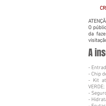
CR
ATENÇÃ
O públi
da faz
visitaçã
A ins
- Entra
- Chip 
- Kit a
VERDE;
- Seguro
- Hidrat