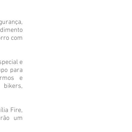
gurança,
ndimento
orro com
pecial e
upo para
armos e
 bikers,
ia Fire,
erão um