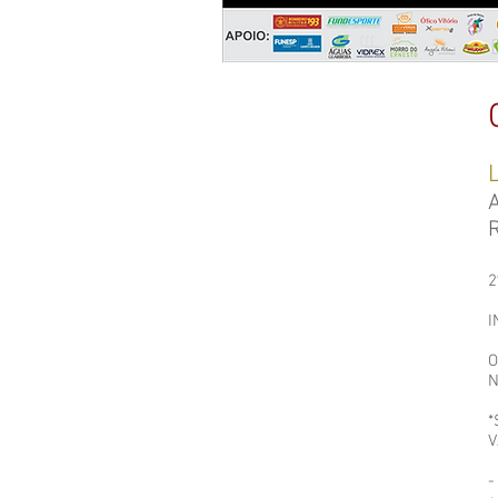
A
2
I
O
N
*
V
-