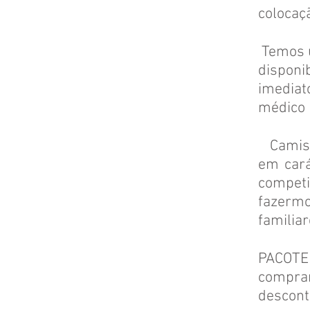
colocaç
Temos u
disponi
imediat
médico 
Camisa 
em cará
compet
fazermo
familia
PACOTE 
compra
desconto