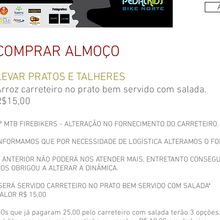
COMPRAR ALMOÇO
LEVAR PRATOS E TALHERES
rroz carreteiro no prato bem servido com salada.
R$15,00
º MTB FIREBIKERS - ALTERAÇÃO NO FORNECIMENTO DO CARRETEIRO.
NFORMAMOS QUE POR NECESSIDADE DE LOGÍSTICA ALTERAMOS O FO
 ANTERIOR NÃO PODERÁ NOS ATENDER MAIS, ENTRETANTO CONSEGU
OS OBRIGOU A ALTERAR A DINÂMICA.
SERÁ SERVIDO CARRETEIRO NO PRATO BEM SERVIDO COM SALADA*
ALOR R$ 15,00
 Os que já pagaram 25,00 pelo carreteiro com salada terão 3 opções: