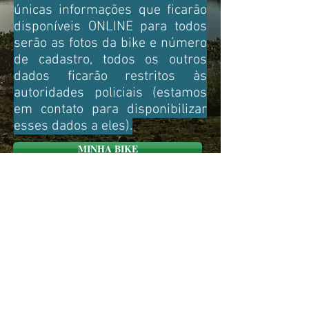
únicas informações que ficarão
disponíveis ONLINE para todos
serão as fotos da bike e número
de cadastro, todos os outros
dados ficarão restritos às
autoridades policiais (estamos
em contato para disponibilizar
esses dados a eles).
MINHA BIKE
LEVARAM MINHA BIKE
VER BIKES FURTADAS/ROUBADAS
FireBikers Team - Mato
Grosso do Sul - Brasil