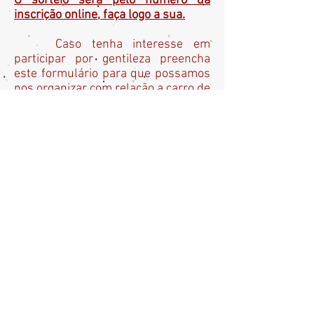
O sorteio será pelo número da
inscrição online, faça logo a sua.
Caso tenha interesse em
participar por gentileza preencha
este formulário para que possamos
nos organizar com relação a carro de
apoio e guias.
Agradecemos antecipadamente.
TEREMOS:
- Batedores da Guarda Civil
Metropolitana;
- Área reservada para
estacionamento das bikes, guardada
pela GCM e controlada por membros
da Associação Esportiva FireBikers
Team até as 20 horas.
INSCREVA-SE
FireBikers Team - Mato